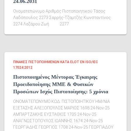
24.06.2031
Ονοματεπώνυμο Αριθμός Πιστοποιητικού Τάσος
Λαδόπουλος 2273 Σαρρής-Τζαμτζής Κωνσταντίνος
2274 Λαζάρου Ζωή 2277
ΠΊΝΑΚΕΣ ΠΙΣΤΟΠΟΙΗΜΈΝΩΝ ΚΑΤΆ ELOT EN ISO/IEC
17024:2012
Πιστοποιημένος Μέντορας Έγκαιρης
Προειδοποίησης ΜΜΕ & Φυσικών
Προσώπων Ισχύς Πιστοποίησης: 5 χρόνια
ΟΝΟΜΑΤΕΠΩΝΥΜΟ ΚΩΔ. ΠΙΣΤΟΠΟΙΗΤΙΚΟΥ ΗΜ/ΝΙΑ
ΕΞΕΤΑΣΗΣ ΑΛΕΞΟΠΟΥΛΟΣ ΜΑΡΙΟΣ 1698 24-Nov-25
ΑΜΠΑΡΤΖΑΚΗΣ ΕΥΣΤΑΘΙΟΣ 1705 24-Nov-25
ΑΝΑΓΝΩΣΤΟΠΟΥΛΟΣ ΙΩΑΝΝΗΣ 1674 24-Nov-25
ΓΕΩΡΓΙΑΔΗΣ ΓΕΩΡΓΙΟΣ 1708 24-Nov-25 ΓΕΩΡΓΙΑΔΟΥ