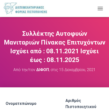
Ε
Ν
Α
Λ
Λ
Συλλέκτης Αυτοφυών
Α
Γ
Μανιταριών Πίνακας Επιτυχόντων
Ή
Π
Ισχύει από : 08.11.2021 Ισχύει
Λ
έως : 08.11.2025
Ο
Ή
Γ
Από την/τον
ΔΙΦΟΠ
, στις
15 Δεκεμβρίου, 2021
Η
Σ
Η
Σ
Αριθμός
Ονοματεπώνυμο
Πιστοποιητικού