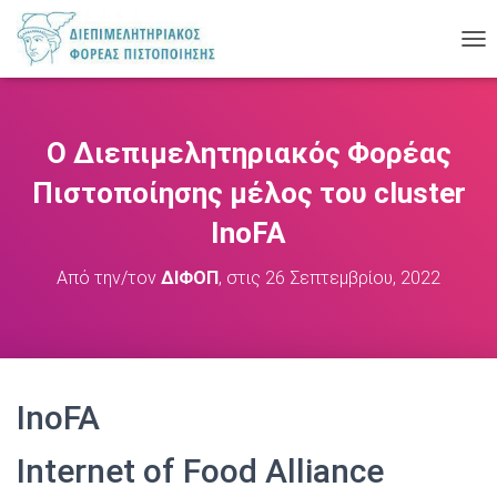
Ε
Ν
Α
Λ
Λ
Ο Διεπιμελητηριακός Φορέας
Α
Γ
Πιστοποίησης μέλος του cluster
Ή
Π
InoFA
Λ
Ο
Από την/τον
ΔΙΦΟΠ
, στις
26 Σεπτεμβρίου, 2022
Ή
Γ
Η
Σ
Η
Σ
InoFA
Internet
of Food Alliance