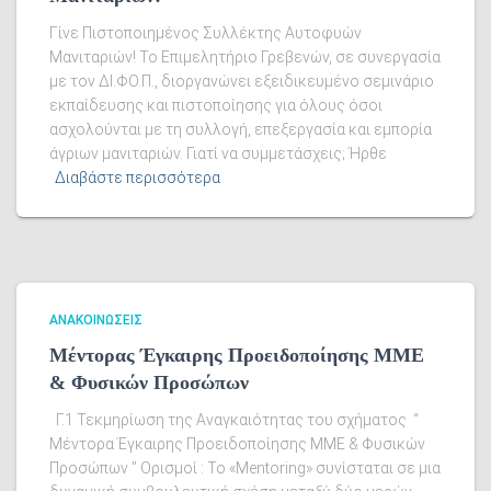
Γίνε Πιστοποιημένος Συλλέκτης Αυτοφυών
Μανιταριών! Το Επιμελητήριο Γρεβενών, σε συνεργασία
με τον ΔΙ.ΦΟ.Π., διοργανώνει εξειδικευμένο σεμινάριο
εκπαίδευσης και πιστοποίησης για όλους όσοι
ασχολούνται με τη συλλογή, επεξεργασία και εμπορία
άγριων μανιταριών. Γιατί να συμμετάσχεις; Ήρθε
Διαβάστε περισσότερα
ΑΝΑΚΟΙΝΏΣΕΙΣ
Μέντορας Έγκαιρης Προειδοποίησης ΜΜΕ
& Φυσικών Προσώπων
Γ.1 Τεκμηρίωση της Αναγκαιότητας του σχήματος “
Μέντορα Έγκαιρης Προειδοποίησης ΜΜΕ & Φυσικών
Προσώπων ” Ορισμοί : Το «Mentoring» συνίσταται σε μια