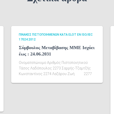
ΠΊΝΑΚΕΣ ΠΙΣΤΟΠΟΙΗΜΈΝΩΝ ΚΑΤΆ ELOT EN ISO/IEC
17024:2012
Σύμβουλος Μεταβίβασης ΜΜΕ Ισχύει
έως : 24.06.2031
Ονοματεπώνυμο Αριθμός Πιστοποιητικού
Τάσος Λαδόπουλος 2273 Σαρρής-Τζαμτζής
Κωνσταντίνος 2274 Λαζάρου Ζωή 2277