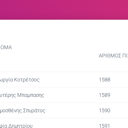
ΝΟΜΑ
ΑΡΙΘΜΟΣ Π
ωργία Κοτρέτσος
1588
υτέρης Μπαμπασης
1589
μοσθένης Σπυράτος
1590
φία Δημητρίου
1591