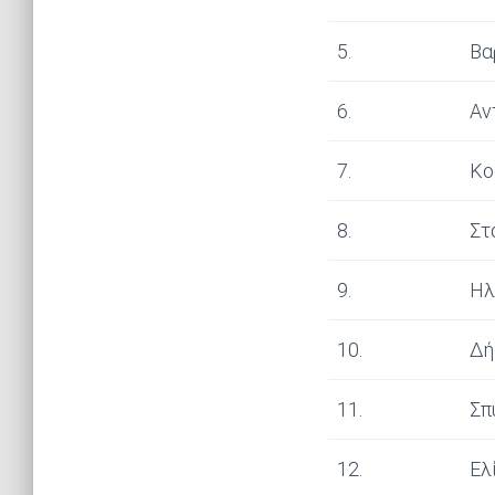
5.
Βα
6.
Αν
7.
Κο
8.
Στ
9.
Ηλ
10.
Δή
11.
Σπ
12.
Ελ