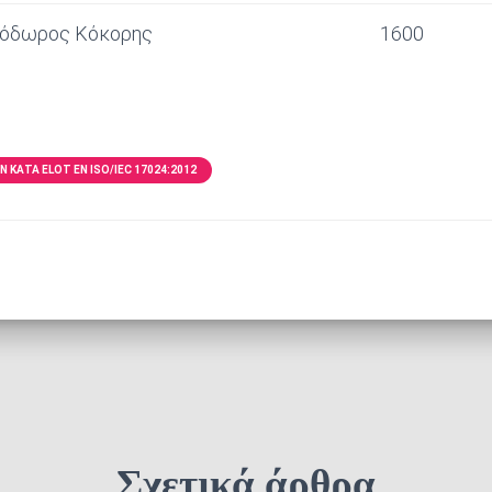
όδωρος Κόκορης
1600
 ΚΑΤΆ ELOT EN ISO/IEC 17024:2012
Σχετικά άρθρα