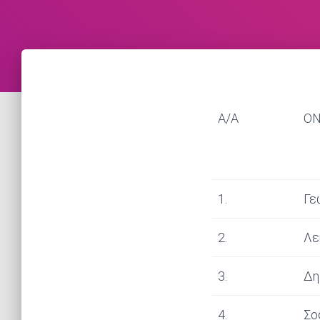
A/A
Ο
1.
Γε
2.
Λε
3.
Δη
4.
Σο